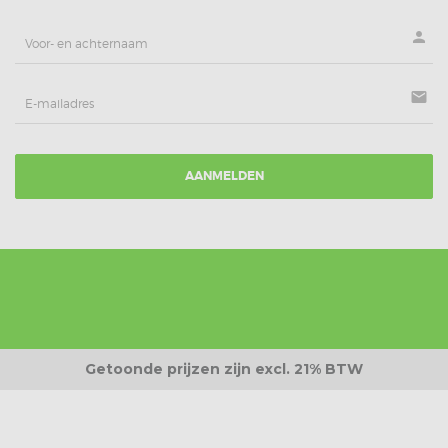
person
mail
AANMELDEN
Getoonde prijzen zijn excl. 21% BTW