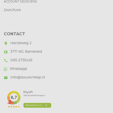
ACCOUNT GEGEVENS
ZAAGPLAN
CONTACT
Hanzeweg 2
room
3771 NG Barneveld
map
085-2735426
call
Whatsapp
info@bouwcheap.nl
mail