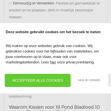
✅
Eenvoudig te Verwerken
: Flexibel en gemakkelijk te
snijden en te plaatsen, zelfs in moeilijk bereikbare
hoeken.
Toepassingen van 18 Pond Bladlood 10 cm
Deze website gebruikt cookies om het bezoek te meten
✅
✅
Waterdichting van Daken en Muren
: Perfect voor het
Wij maken op onze websites gebruik van cookies. Wij
afdichten van naadverbindingen en het voorkomen
gebruiken cookies voor het bijhouden van statistieken, om
van waterinfiltratie in dakranden en gevels.
jouw voorkeuren op te slaan, maar ook voor
✅
Afwerking van Constructies
: Ideaal voor het
marketingdoeleinden. Lees
hier
onze privacyverklaring.
afwerken van hoeken en randen, zodat je project er
zowel functioneel als esthetisch goed uitziet.
ACCEPTEER ALLE COOKIES
KIES JE COOKIES
✅
Bescherming tegen Schimmel en Roest
: Voorkomt
vochtproblemen en beschermt tegen schimmel- en
roestvorming.
Waarom Kiezen voor 18 Pond Bladlood 10