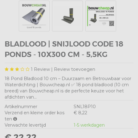
BLADLOOD | SNIJLOOD CODE 18
PONDS - 10X300 CM - 5,5KG
1
Review |
Review toevoegen
18 Pond Bladlood 10 cm – Duurzaam en Betrouwbaar voor
Waterdichting | Bouwcheap.nl ✅ 18 pond bladlood (10 cm
breed) van Bouwcheap.nl is de perfecte keuze voor het
afdichten van...
Artikelnummer
SNL18P10
Verzend en kleine order kos
€ 8,22
ten
Verwachte levertijd
1-5 werkdagen
€ 22,22