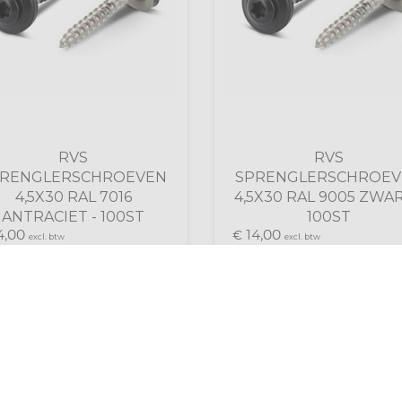
RVS
RVS
PRENGLERSCHROEVEN
SPRENGLERSCHROEV
4,5X30 RAL 7016
4,5X30 RAL 9005 ZWAR
ANTRACIET - 100ST
100ST
4,
14,
00
€
00
excl. btw
excl. btw
6,
16,
94
€
94
incl. btw
incl. btw