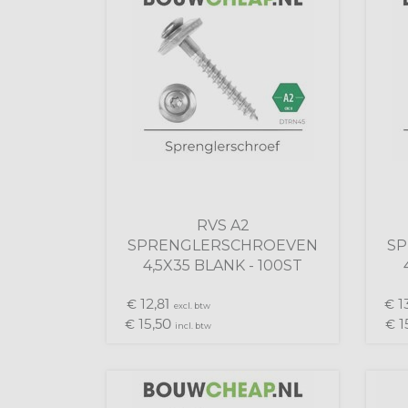
RVS A2
SPRENGLERSCHROEVEN
S
4,5X35 BLANK - 100ST
12,
13
€
81
€
excl. btw
15,
1
€
50
€
incl. btw