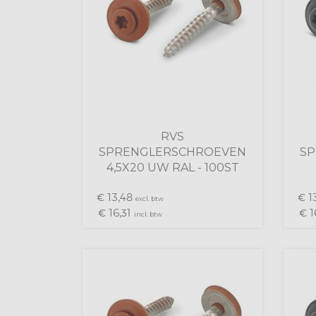
RVS
SPRENGLERSCHROEVEN
S
4,5X20 UW RAL - 100ST
13,
13
€
48
€
excl. btw
16,
1
€
31
€
incl. btw