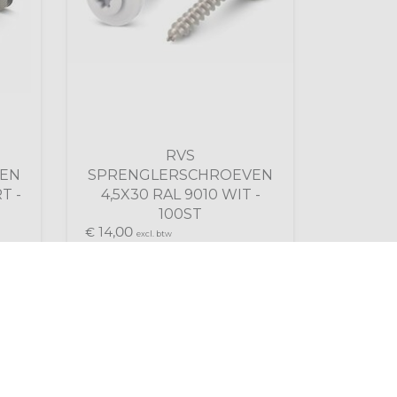
RVS
EN
SPRENGLERSCHROEVEN
T -
4,5X30 RAL 9010 WIT -
100ST
14,
€
00
excl. btw
16,
€
94
incl. btw