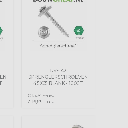
RVS A2
EN
SPRENGLERSCHROEVEN
T
4,5X65 BLANK - 100ST
13,
€
74
excl. btw
16,
€
63
incl. btw