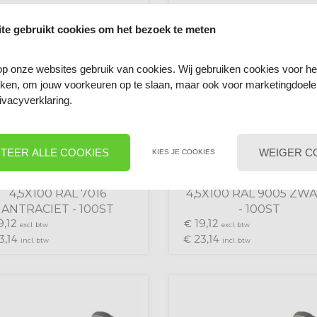
te gebruikt cookies om het bezoek te meten
p onze websites gebruik van cookies. Wij gebruiken cookies voor he
ieken, om jouw voorkeuren op te slaan, maar ook voor marketingdoel
ivacyverklaring.
TEER ALLE COOKIES
WEIGER C
KIES JE COOKIES
RVS
RVS
PRENGLERSCHROEVEN
SPRENGLERSCHROEV
4,5X100 RAL 7016
4,5X100 RAL 9005 ZW
ANTRACIET - 100ST
- 100ST
9,
19,
12
€
12
excl. btw
excl. btw
3,
23,
14
€
14
incl. btw
incl. btw