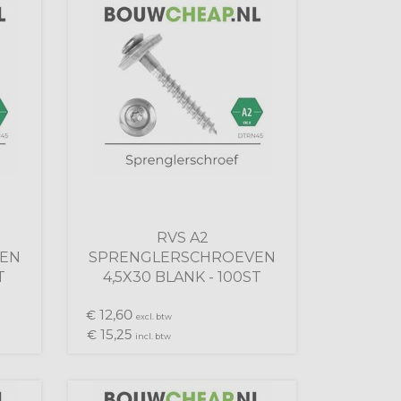
RVS A2
EN
SPRENGLERSCHROEVEN
T
4,5X30 BLANK - 100ST
12,
€
60
excl. btw
15,
€
25
incl. btw