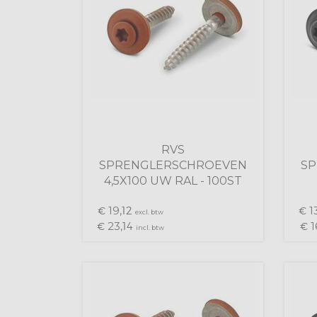
RVS
SPRENGLERSCHROEVEN
S
4,5X100 UW RAL - 100ST
19,
13
€
12
€
excl. btw
23,
1
€
14
€
incl. btw