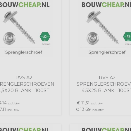
RVS A2
RVS A2
PRENGLERSCHROEVEN
SPRENGLERSCHROEV
4,5X20 BLANK - 100ST
4,5X25 BLANK - 100S
4,
11,
14
€
31
excl. btw
excl. btw
7,
13,
11
€
69
incl. btw
incl. btw