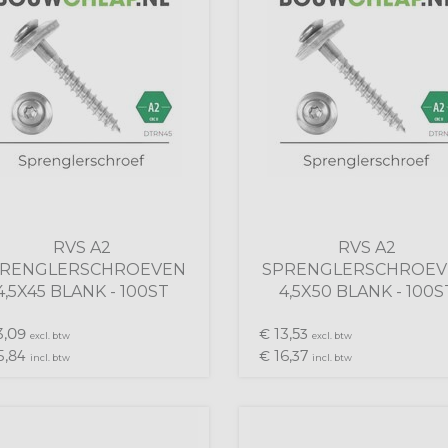
RVS A2
RVS A2
PRENGLERSCHROEVEN
SPRENGLERSCHROEV
4,5X45 BLANK - 100ST
4,5X50 BLANK - 100S
,
13,
09
€
53
excl. btw
excl. btw
5,
16,
84
€
37
incl. btw
incl. btw