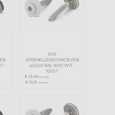
RVS
EN
SPRENGLERSCHROEVEN
T -
4,5X20 RAL 9010 WIT -
100ST
13,
€
48
excl. btw
16,
€
31
incl. btw