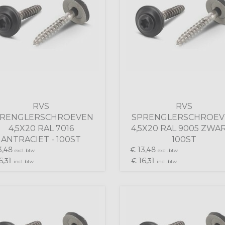
RVS
RVS
PRENGLERSCHROEVEN
SPRENGLERSCHROEV
4,5X20 RAL 7016
4,5X20 RAL 9005 ZWAR
ANTRACIET - 100ST
100ST
,
13,
48
€
48
excl. btw
excl. btw
6,
16,
31
€
31
incl. btw
incl. btw