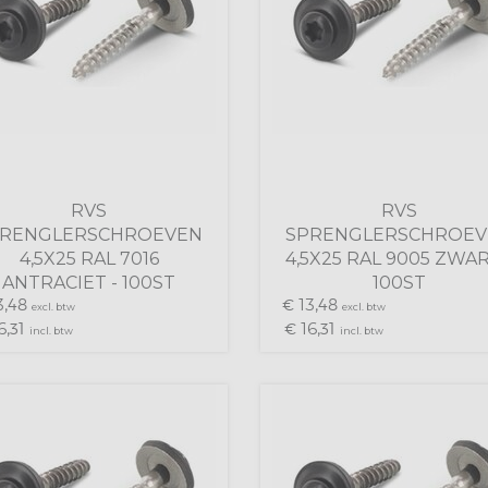
RVS
RVS
PRENGLERSCHROEVEN
SPRENGLERSCHROEV
4,5X25 RAL 7016
4,5X25 RAL 9005 ZWAR
ANTRACIET - 100ST
100ST
,
13,
48
€
48
excl. btw
excl. btw
6,
16,
31
€
31
incl. btw
incl. btw