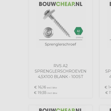
RVS A2
SPRENGLERSCHROEVEN
S
4,5X100 BLANK - 100ST
16,
1
€
16
€
excl. btw
19,
1
€
55
€
incl. btw