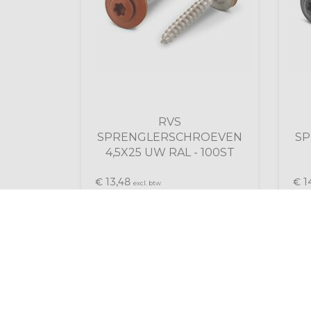
RVS
SPRENGLERSCHROEVEN
S
4,5X25 UW RAL - 100ST
13,
1
€
48
€
excl. btw
16,
1
€
31
€
incl. btw