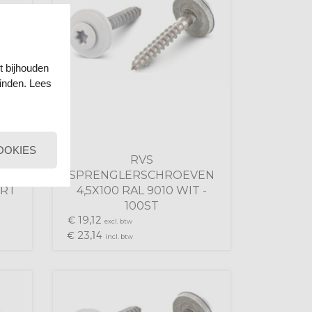
t bijhouden
einden. Lees
OOKIES
RVS
EN
SPRENGLERSCHROEVEN
ART
4,5X100 RAL 9010 WIT -
100ST
19,
€
12
excl. btw
23,
€
14
incl. btw