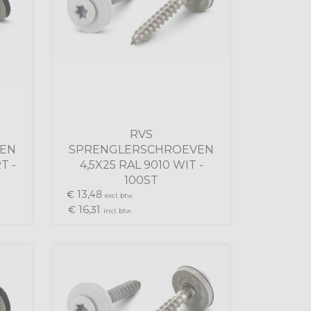
RVS
EN
SPRENGLERSCHROEVEN
T -
4,5X25 RAL 9010 WIT -
100ST
13,
€
48
excl. btw
16,
€
31
incl. btw