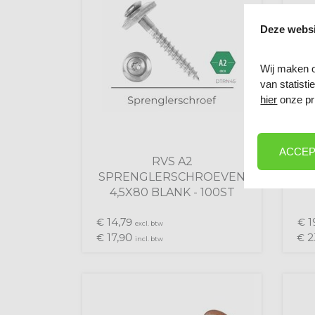
Deze websi
Wij maken o
van statist
hier
onze pr
ACCEP
RVS A2
SPRENGLERSCHROEVEN
S
4,5X80 BLANK - 100ST
14,
1
€
79
€
excl. btw
17,
2
€
90
€
incl. btw