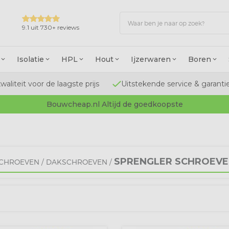
9.1 uit 730+ reviews
Isolatie
HPL
Hout
Ijzerwaren
Boren
waliteit voor de laagste prijs
Uitstekende service & garanti
Bouwcheap.nl Altijd de goedkoopste
SPRENGLER SCHROEVE
CHROEVEN
/
DAKSCHROEVEN
/