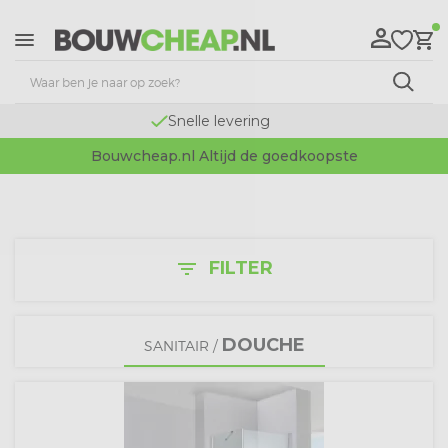
Snelle levering
Bouwcheap.nl Altijd de goedkoopste
FILTER
filter_list
DOUCHE
SANITAIR
/