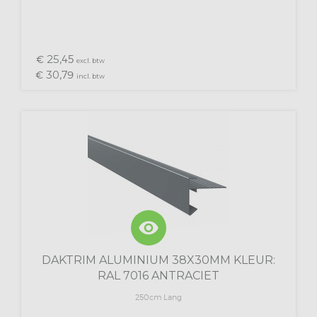
25,
€
45
excl. btw
30,
€
79
incl. btw
visibility
DAKTRIM ALUMINIUM 38X30MM KLEUR:
RAL 7016 ANTRACIET
250cm Lang