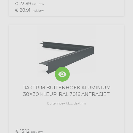
23,
€
89
excl. btw
28,
€
91
incl. btw
visibility
DAKTRIM BUITENHOEK ALUMINIUM
38X30 KLEUR: RAL 7016 ANTRACIET
Buitenhoek t.b.v. daktrim
15,
€
12
excl. btw