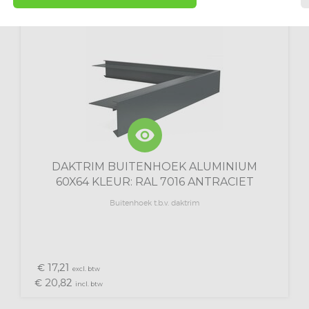
visibility
DAKTRIM BUITENHOEK ALUMINIUM
60X64 KLEUR: RAL 7016 ANTRACIET
Buitenhoek t.b.v. daktrim
17,
€
21
excl. btw
20,
€
82
incl. btw