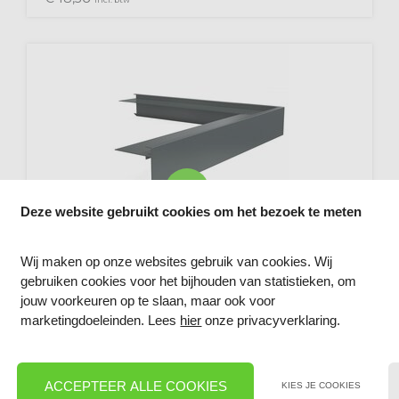
visibility
Deze website gebruikt cookies om het bezoek te meten
DAKTRIM BUITENHOEK ALUMINIUM
60X45 KLEUR: RAL 7016 ANTRACIET
Wij maken op onze websites gebruik van cookies. Wij
Buitenhoek t.b.v. daktrim
gebruiken cookies voor het bijhouden van statistieken, om
jouw voorkeuren op te slaan, maar ook voor
marketingdoeleinden. Lees
hier
onze privacyverklaring.
17,
€
21
excl. btw
20,
€
82
incl. btw
ACCEPTEER ALLE COOKIES
KIES JE COOKIES