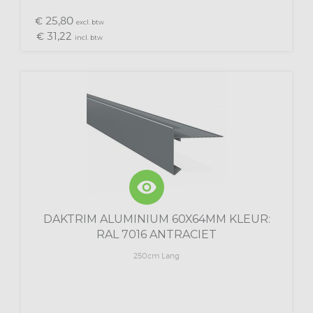
25,
€
80
excl. btw
31,
€
22
incl. btw
visibility
DAKTRIM ALUMINIUM 60X64MM KLEUR:
RAL 7016 ANTRACIET
250cm Lang