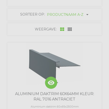
SORTEER OP:
PRODUCTNAAM A-Z
WEERGAVE:
visibility
ALUMINIUM DAKTRIM 60X64MM KLEUR:
RAL 7016 ANTRACIET
Aluminium daktrim 60x65x2500mm