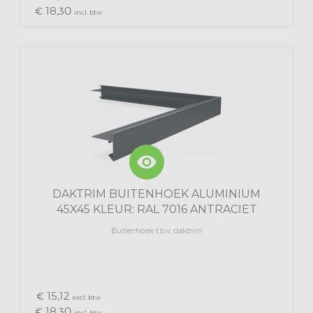
18,
€
30
incl. btw
visibility
DAKTRIM BUITENHOEK ALUMINIUM
45X45 KLEUR: RAL 7016 ANTRACIET
Buitenhoek t.b.v. daktrim
15,
€
12
excl. btw
18,
€
30
incl. btw