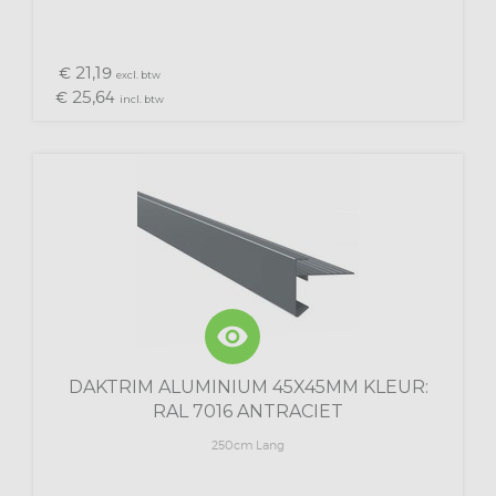
21,
€
19
excl. btw
25,
€
64
incl. btw
visibility
DAKTRIM ALUMINIUM 45X45MM KLEUR:
RAL 7016 ANTRACIET
250cm Lang