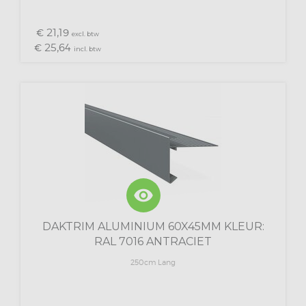
21,
€
19
excl. btw
25,
€
64
incl. btw
visibility
DAKTRIM ALUMINIUM 60X45MM KLEUR:
RAL 7016 ANTRACIET
250cm Lang