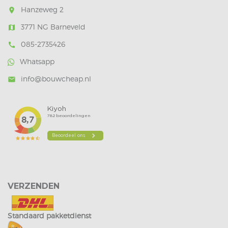
Hanzeweg 2
room
3771 NG Barneveld
map
085-2735426
call
Whatsapp
info@bouwcheap.nl
mail
VERZENDEN
Standaard pakketdienst