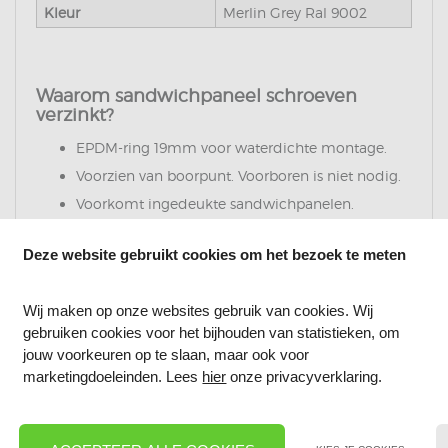
Kleur
Merlin Grey Ral 9002
Waarom sandwichpaneel schroeven
verzinkt?
EPDM-ring 19mm voor waterdichte montage.
Voorzien van boorpunt. Voorboren is niet nodig.
Voorkomt ingedeukte sandwichpanelen.
Geschikt voor montage in dun staal (1.5 – 12mm).
Deze website gebruikt cookies om het bezoek te meten
Deze sandwichpaneel schroeven zijn geschikt voor
montage in dun staal (1.5 – 12mm). Voorboren is niet
Wij maken op onze websites gebruik van cookies. Wij
nodig, omdat de sandwichpaneel schroeven voorzien
gebruiken cookies voor het bijhouden van statistieken, om
zijn van een boorpunt.
jouw voorkeuren op te slaan, maar ook voor
marketingdoeleinden. Lees
hier
onze privacyverklaring.
Toepassing:
Voorzien van een boorpunt 5 ideaal voor stalen
gordingen. Tevens voorzien met draad onde de kop,