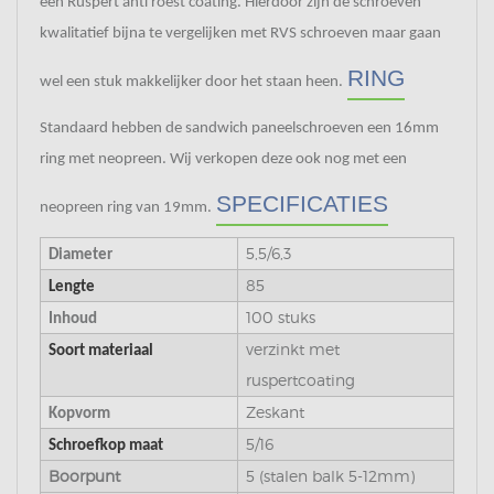
een Ruspert anti roest coating. Hierdoor zijn de schroeven
kwalitatief bijna te vergelijken met RVS schroeven maar gaan
RING
wel een stuk makkelijker door het staan heen.
Standaard hebben de sandwich paneelschroeven een 16mm
ring met neopreen. Wij verkopen deze ook nog met een
SPECIFICATIES
neopreen ring van 19mm.
5,5/6,3
Diameter
85
Lengte
100 stuks
Inhoud
verzinkt met
Soort materiaal
ruspertcoating
Zeskant
Kopvorm
5/16
Schroefkop maat
Boorpunt
5 (stalen balk 5-12mm)