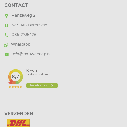
CONTACT
Hanzeweg 2
room
3771 NG Barneveld
map
085-2735426
call
Whatsapp
info@bouwcheap.nl
mail
VERZENDEN