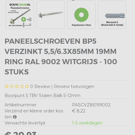
PANEELSCHROEVEN BP5
VERZINKT 5,5/6.3X85MM 19MM
RING RAL 9002 WITGRIJS - 100
STUKS
0
Review |
Review toevoegen
Boorpunt 5 TBV Stalen Balk 5-12mm
Artikelnummer
PASCVZ85199002
Verzend en kleine order kos
€ 8,22
ten
Verwachte levertijd
1-5 werkdagen