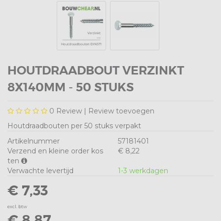
HOUTDRAADBOUT VERZINKT
8X140MM - 50 STUKS
0
Review |
Review toevoegen
Houtdraadbouten per 50 stuks verpakt
Artikelnummer
57181401
Verzend en kleine order kos
€ 8,22
ten
Verwachte levertijd
1-3 werkdagen
€ 7,33
excl. btw
€ 8,87