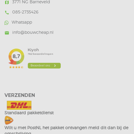
3771 NG Barneveld
map
085-2735426
call
Whatsapp
info@bouwcheap.nl
mail
VERZENDEN
Standaard pakketdienst
Wilt u met PostNL het pakket ontvangen meld dit dan bij de
omschrijving