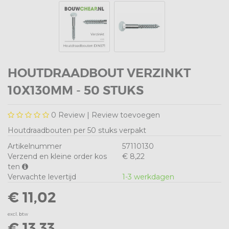
HOUTDRAADBOUT VERZINKT
10X130MM - 50 STUKS
0
Review |
Review toevoegen
Houtdraadbouten per 50 stuks verpakt
Artikelnummer
57110130
Verzend en kleine order kos
€ 8,22
ten
Verwachte levertijd
1-3 werkdagen
€ 11,02
excl. btw
€ 13,33