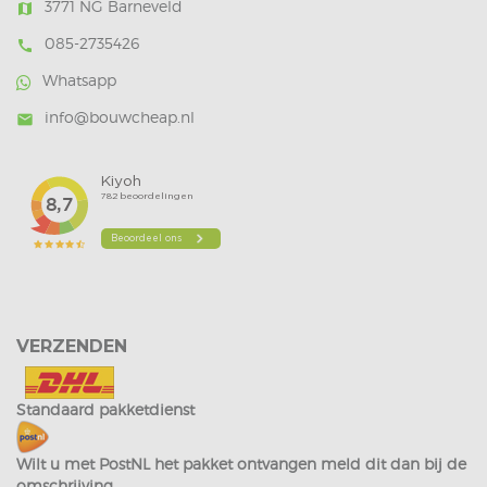
3771 NG Barneveld
map
085-2735426
call
Whatsapp
info@bouwcheap.nl
mail
VERZENDEN
Standaard pakketdienst
Wilt u met PostNL het pakket ontvangen meld dit dan bij de
omschrijving