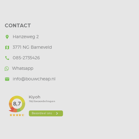
CONTACT
Hanzeweg 2
room
3771 NG Barneveld
map
085-2735426
call
Whatsapp
info@bouwcheap.nl
mail