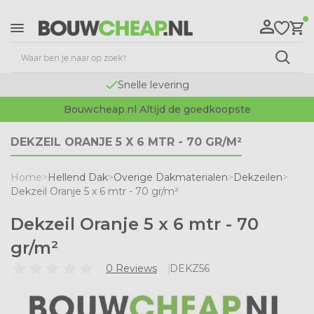
Snelle levering
Bouwcheap.nl Altijd de goedkoopste
DEKZEIL ORANJE 5 X 6 MTR - 70 GR/M²
Home
>
Hellend Dak
>
Overige Dakmaterialen
>
Dekzeilen
>
Dekzeil Oranje 5 x 6 mtr - 70 gr/m²
Dekzeil Oranje 5 x 6 mtr - 70
gr/m²
0 Reviews
DEKZ56