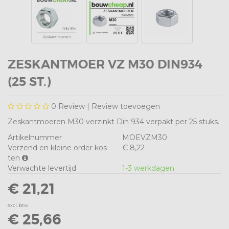
ZESKANTMOER VZ M30 DIN934
(25 ST.)
0
Review |
Review toevoegen
Zeskantmoeren M30 verzinkt Din 934 verpakt per 25 stuks.
Artikelnummer
MOEVZM30
Verzend en kleine order kos
€ 8,22
ten
Verwachte levertijd
1-3 werkdagen
€ 21,21
excl. btw
€ 25,66