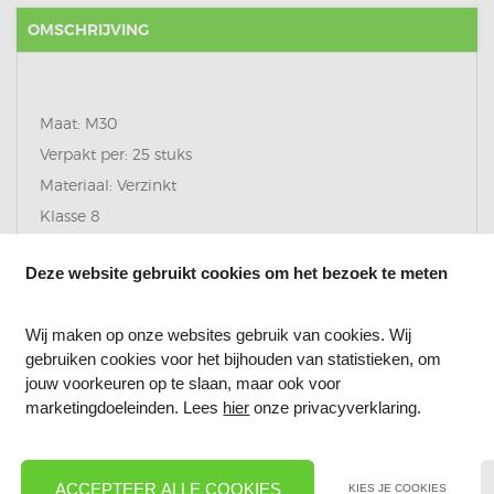
OMSCHRIJVING
Maat: M30
Verpakt per: 25 stuks
Materiaal: Verzinkt
Klasse 8
Normering: DIN 934
Deze website gebruikt cookies om het bezoek te meten
ISO: 04032
Wij maken op onze websites gebruik van cookies. Wij
gebruiken cookies voor het bijhouden van statistieken, om
REVIEWS
jouw voorkeuren op te slaan, maar ook voor
marketingdoeleinden. Lees
hier
onze privacyverklaring.
ACCEPTEER ALLE COOKIES
KIES JE COOKIES