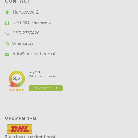
CONTACT
Hanzeweg 2
room
3771 NG Barneveld
map
085-2735426
call
Whatsapp
info@bouwcheap.nl
mail
VERZENDEN
Standaard pakketdienst