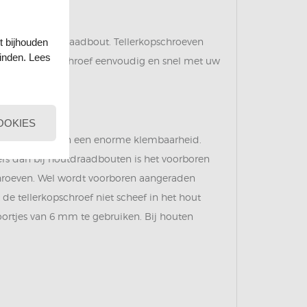
sie van de houtdraadbout. Tellerkopschroeven
t bijhouden
einden. Lees
rdoor kan de schroef eenvoudig en snel met uw
OOKIES
root draagvlak en een enorme klembaarheid.
nders dan bij houtdraadbouten is het voorboren
chroeven. Wel wordt voorboren aangeraden
e tellerkopschroef niet scheef in het hout
ortjes van 6 mm te gebruiken. Bij houten