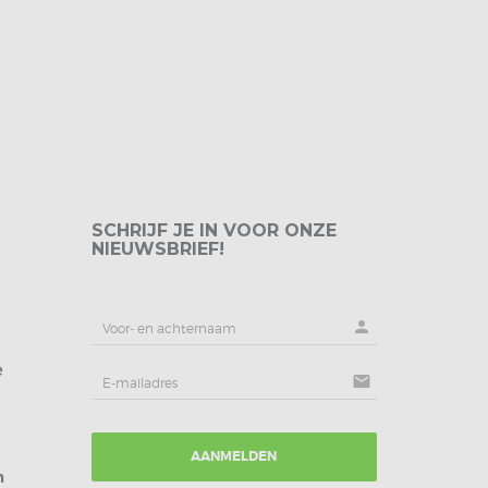
SCHRIJF JE IN VOOR ONZE
NIEUWSBRIEF!
person
e
mail
AANMELDEN
m