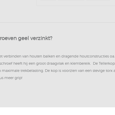
oeven geel verzinkt?
et verbinden van houten balken en dragende houtconstructies oa.v
 schroef heeft hij een groot draagvlak en klembereik. De Telle
maximale trekbelasting. De kop is voorzien van een stevige torx a
us meer grip!