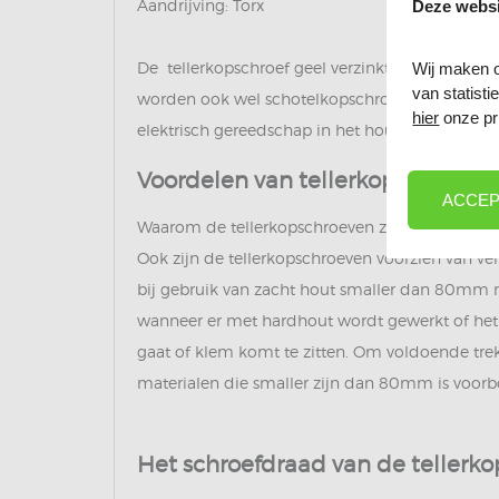
Aandrijving: Torx
Deze websi
De tellerkopschroef geel verzinkt wordt veel ge
Wij maken o
van statist
worden ook wel schotelkopschroeven en lensko
hier
onze pr
elektrisch gereedschap in het hout worden ged
Voordelen van tellerkopschroeve
ACCEP
Waarom de tellerkopschroeven zo sterk zijn he
Ook zijn de tellerkopschroeven voorzien van ver
bij gebruik van zacht hout smaller dan 80mm n
wanneer er met hardhout wordt gewerkt of het d
gaat of klem komt te zitten. Om voldoende tr
materialen die smaller zijn dan 80mm is voorb
Het schroefdraad van de tellerk