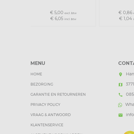
€ 5,00
€ 0,86
excl. btw
€ 6,05
€ 1,04
incl. btw
MENU
CONT
Han
HOME
room
377
BEZORGING
map
085
GARANTIE EN RETOURNEREN
call
Wha
PRIVACY POLICY
inf
VRAAG & ANTWOORD
mail
KLANTENSERVICE