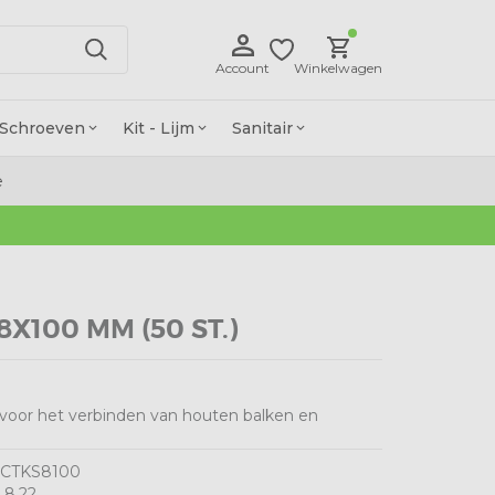
Account
Winkelwagen
Schroeven
Kit - Lijm
Sanitair
e
100 MM (50 ST.)
d voor het verbinden van houten balken en
CTKS8100
 8,22