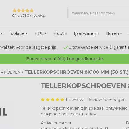
9.1 uit 730+ reviews
Isolatie
HPL
Hout
Ijzerwaren
Boren
waliteit voor de laagste prijs
Uitstekende service & garanti
Bouwcheap.nl Altijd de goedkoopste
TELLERKOPSCHROEVEN 8X100 MM (50 ST.)
CHROEVEN
/
TELLERKOPSCHROEVEN 8X
1
Review |
Review toevoegen
Tellerkopschroeven zijn speciaal ontwikkel
dragende houtconstructies.
Artikelnummer
:
B
Verzend en kleine order kosten
:
€