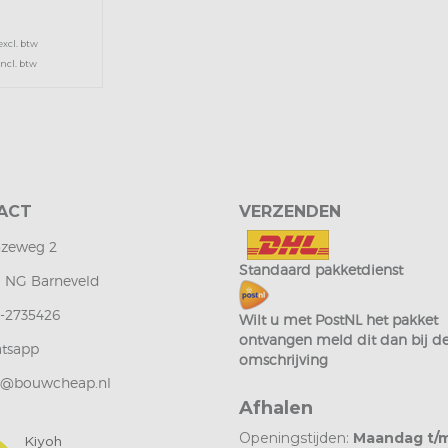
excl. btw
incl. btw
ACT
VERZENDEN
zeweg 2
Standaard pakketdienst
1 NG Barneveld
-2735426
Wilt u met PostNL het pakket
ontvangen meld dit dan bij d
tsapp
omschrijving
o@bouwcheap.nl
Afhalen
Openingstijden:
Maandag t/