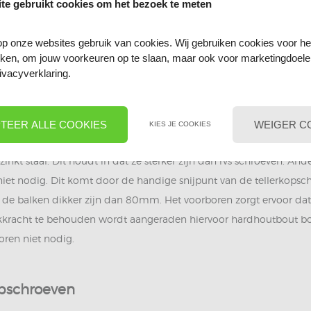
te gebruikt cookies om het bezoek te meten
bruikt bij zware en stevige constructies. Het is de verbeterde ver
p onze websites gebruik van cookies. Wij gebruiken cookies voor he
ieken, om jouw voorkeuren op te slaan, maar ook voor marketingdoel
pschroeven genoemd, beschikken over een torx aandrijving. Hie
ivacyverklaring.
raaid.
n
TEER ALLE COOKIES
WEIGER C
KIES JE COOKIES
eft alles te maken met de brede tellerkop. Deze zorgt voor een g
zinkt staal. Dit houdt in dat ze sterker zijn dan rvs schroeven. A
iet nodig. Dit komt door de handige snijpunt van de tellerkops
e balken dikker zijn dan 80mm. Het voorboren zorgt ervoor dat d
ekkracht te behouden wordt aangeraden hiervoor hardhoutbout bo
oren niet nodig.
opschroeven