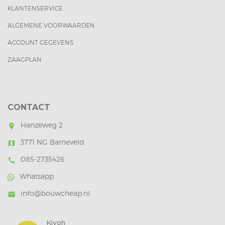
KLANTENSERVICE
ALGEMENE VOORWAARDEN
ACCOUNT GEGEVENS
ZAAGPLAN
CONTACT
Hanzeweg 2
room
3771 NG Barneveld
map
085-2735426
call
Whatsapp
info@bouwcheap.nl
mail