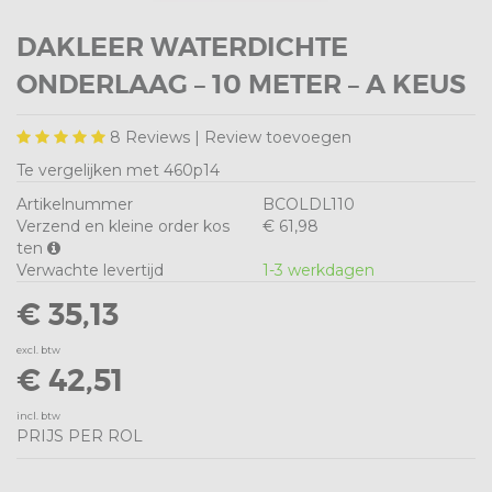
DAKLEER WATERDICHTE
ONDERLAAG – 10 METER – A KEUS
8
Reviews |
Review toevoegen
Te vergelijken met 460p14
Artikelnummer
BCOLDL110
Verzend en kleine order kos
€ 61,98
ten
Verwachte levertijd
1-3 werkdagen
€ 35,13
excl. btw
€ 42,51
incl. btw
PRIJS PER ROL