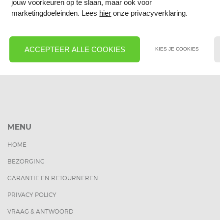
jouw voorkeuren op te slaan, maar ook voor
marketingdoeleinden. Lees
hier
onze privacyverklaring.
Drukverdeelplaat 70mm (1...
Aluminium daktrim 45x45mm
€ 11,31
€ 8,51
excl. btw
excl. btw
ACCEPTEER ALLE COOKIES
KIES JE COOKIES
€ 13,69
€ 10,30
incl. btw
incl. btw
MENU
HOME
BEZORGING
GARANTIE EN RETOURNEREN
PRIVACY POLICY
VRAAG & ANTWOORD