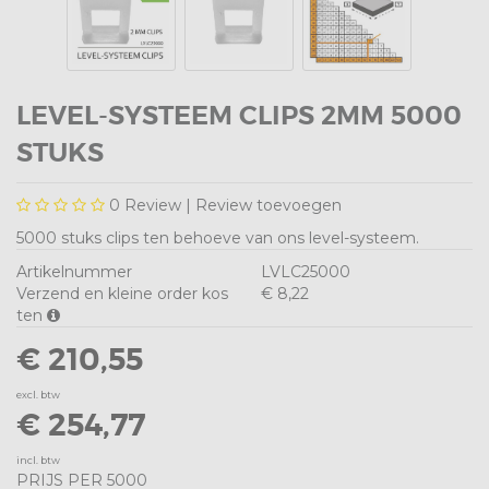
LEVEL-SYSTEEM CLIPS 2MM 5000
STUKS
0
Review |
Review toevoegen
5000 stuks clips ten behoeve van ons level-systeem.
Artikelnummer
LVLC25000
Verzend en kleine order kos
€ 8,22
ten
€ 210,55
excl. btw
€ 254,77
incl. btw
PRIJS PER 5000