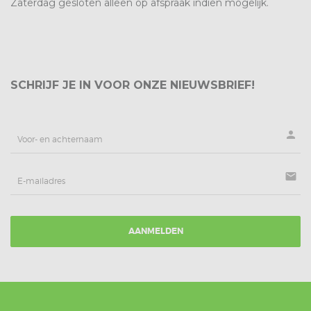
Zaterdag gesloten alleen op afspraak indien mogelijk.
SCHRIJF JE IN VOOR ONZE NIEUWSBRIEF!
person
mail
AANMELDEN