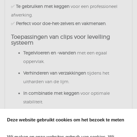
✅
Te gebruiken met keggen
voor een professioneel
afwerking.
✅
Perfect voor doe-het-zelvers en vakmensen
.
Toepassingen van clips voor levelling
systeem
Tegelvloeren en -wanden
met een egaal
oppervlak.
Verhinderen van verzakkingen
tijdens het
uitharden van de lijm.
In combinatie met keggen
voor optimale
stabiliteit.
Voor zowel grote als kleine tegels
.
Deze website gebruikt cookies om het bezoek te meten
Bestel clips voor levelling systeem
voordelig bij BouwCheap.nl!
Wij maken op onze websites gebruik van cookies. Wij