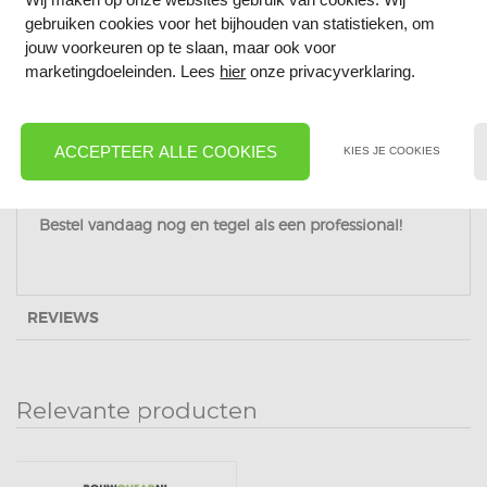
Bij
BouwCheap.nl
koop je
clips voor levelling systeem
gebruiken cookies voor het bijhouden van statistieken, om
jouw voorkeuren op te slaan, maar ook voor
tegen een scherpe prijs. Maak het tegelen eenvoudiger
marketingdoeleinden. Lees
hier
onze privacyverklaring.
en bereik een perfect resultaat!
✅
Scherpe prijzen
ACCEPTEER ALLE COOKIES
✅
Snelle levering
KIES JE COOKIES
✅
Topkwaliteit voor de laagste prijs
Bestel vandaag nog en tegel als een professional!
REVIEWS
Relevante producten