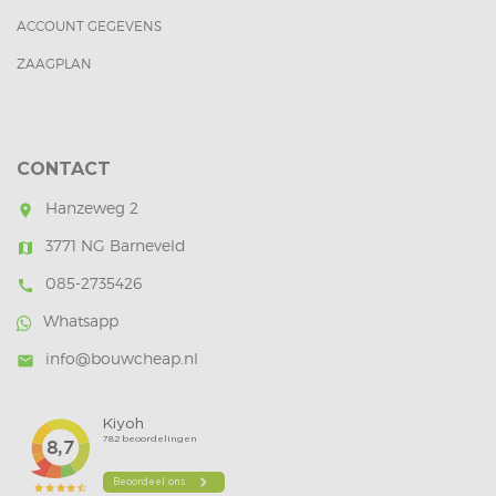
ACCOUNT GEGEVENS
ZAAGPLAN
CONTACT
Hanzeweg 2
room
3771 NG Barneveld
map
085-2735426
call
Whatsapp
info@bouwcheap.nl
mail