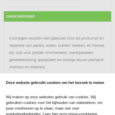
OMSCHRIJVING
Coilnagels worden veel gebruikt voor de productie en
reparatie van pallets, kisten, kratten, hekken, en frames
ed. ook voor prefab, timmerwerk, wandpanelen,
gevelbekleding, gipsplaten en overige bouw uiteraard,
interieur en exterieur.
De rollen staan in 15/16 graden en zijn geschikt voor
Deze website gebruikt cookies om het bezoek te meten
bijna elke Tacker Coilnagel apparaten.
Wij maken op onze websites gebruik van cookies. Wij
gebruiken cookies voor het bijhouden van statistieken, om
jouw voorkeuren op te slaan, maar ook voor
marketingdoeleinden. Lees
hier
onze privacyverklaring.