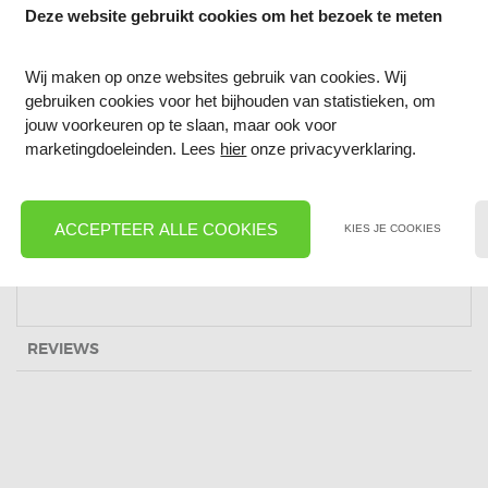
Heel goed bestand tegen sterke
Deze website gebruikt cookies om het bezoek te meten
temperatuurschommelingen
Levensduur 40 jaar
Wij maken op onze websites gebruik van cookies. Wij
UV-bestendig
gebruiken cookies voor het bijhouden van statistieken, om
In veel breedtes mogelijk
jouw voorkeuren op te slaan, maar ook voor
marketingdoeleinden. Lees
hier
onze privacyverklaring.
EPDM stroken zijn licht in gewicht, snel en eenvoudig
aan te brengen in lange banen. Ze zorgen voor een
duurzame afdichting, en zijn volledig bestand tegen
ACCEPTEER ALLE COOKIES
KIES JE COOKIES
hoge en lage temperaturen en UV-straling.
REVIEWS