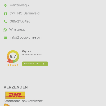
Hanzeweg 2
room
3771 NG Barneveld
map
085-2735426
call
Whatsapp
info@bouwcheap.nl
mail
VERZENDEN
Standaard pakketdienst