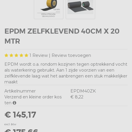
EPDM ZELFKLEVEND 40CM X 20
MTR
1
Review |
Review toevoegen
EPDM wordt o.a. rondom kozijnen tegen optrekkend vocht
als waterkering gebruikt. Aan 1 zijde voorzien van een
zelfklevende laag wat het aanbrengen een stuk makkelijker
maakt
Artikelnummer
EPDM40ZK
Verzend en kleine order kos
€ 8,22
ten
€ 145,17
excl. btw