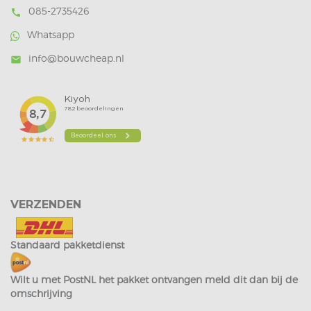
085-2735426
call
Whatsapp
info@bouwcheap.nl
mail
VERZENDEN
Standaard pakketdienst
Wilt u met PostNL het pakket ontvangen meld dit dan bij de
omschrijving