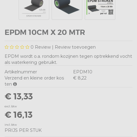
EPDM 10CM X 20 MTR
0
Review |
Review toevoegen
EPDM wordt o.a. rondom kozijnen tegen optrekkend vocht
als waterkering gebruikt.
Artikelnummer
EPDM10
Verzend en kleine order kos
€ 8,22
ten
€ 13,33
excl. btw
€ 16,13
incl. btw
PRIJS PER STUK