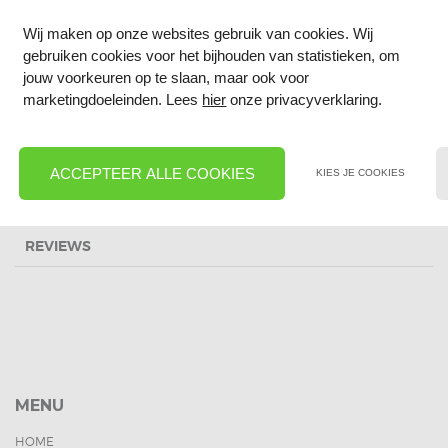
UV-bestendig
Wij maken op onze websites gebruik van cookies. Wij
In veel breedtes mogelijk
gebruiken cookies voor het bijhouden van statistieken, om
EPDM stroken zijn licht in gewicht, snel en eenvoudig
jouw voorkeuren op te slaan, maar ook voor
marketingdoeleinden. Lees
hier
onze privacyverklaring.
aan te brengen in lange banen. Ze zorgen voor een
duurzame afdichting, en zijn volledig bestand tegen
hoge en lage temperaturen en UV-straling.
ACCEPTEER ALLE COOKIES
KIES JE COOKIES
REVIEWS
MENU
HOME