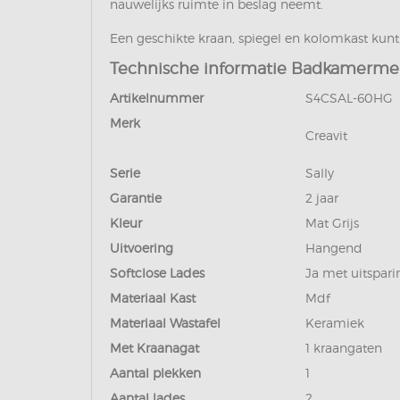
nauwelijks ruimte in beslag neemt.
Een geschikte kraan, spiegel en kolomkast kun
Technische informatie Badkamermeu
Artikelnummer
S4CSAL-60HG
Merk
Creavit
Serie
Sally
Garantie
2 jaar
Kleur
Mat Grijs
Uitvoering
Hangend
Softclose Lades
Ja met uitspari
Materiaal Kast
Mdf
Materiaal Wastafel
Keramiek
Met Kraanagat
1 kraangaten
Aantal plekken
1
Aantal lades
2