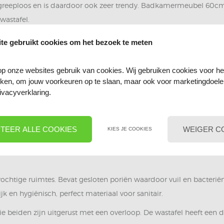
eeploos en is daardoor ook zeer trendy. Badkamermeubel 60cm M
 wastafel.
00% kwalitatieve MDF en kent een bijzondere afwerking in de kle
te gebruikt cookies om het bezoek te meten
 en belooft deze badkamermeubel een waardevolle toevoeging voo
dloze sluiting. Kortom is het Badkamermeubel Mat Wit Creavit Sall
p onze websites gebruik van cookies. Wij gebruiken cookies voor he
ieken, om jouw voorkeuren op te slaan, maar ook voor marketingdoel
ivacyverklaring.
. Scharnieren van Hettich kenmerken zich al jaren door hoge kwal
sluiten.
TEER ALLE COOKIES
WEIGER C
KIES JE COOKIES
dt geleverd heeft een hoogglans witte kleur, rechthoekig en is g
 badkamer en de WC. Keramiek heeft gesloten poriën. Hierdoor kan
 vochtige ruimtes. Bevat gesloten poriën waardoor vuil en bacterië
 en hygiënisch, perfect materiaal voor sanitair.
e beiden zijn uitgerust met een overloop. De wastafel heeft een 