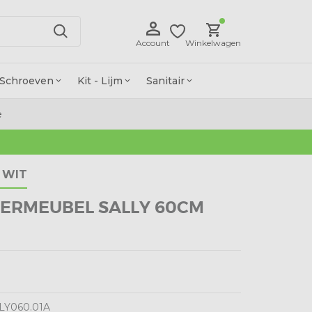
Account
Winkelwagen
Schroeven
Kit - Lijm
Sanitair
e
 WIT
MERMEUBEL SALLY 60CM
LY060.01A