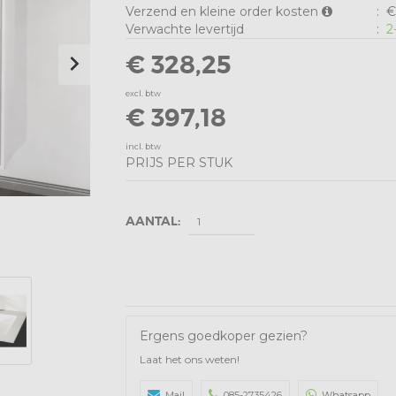
Verzend en kleine order kosten
:
€
Verwachte levertijd
:
2
€ 328,25
excl. btw
€ 397,18
incl. btw
PRIJS PER STUK
AANTAL:
Ergens goedkoper gezien?
Laat het ons weten!
Mail
085-2735426
Whatsapp