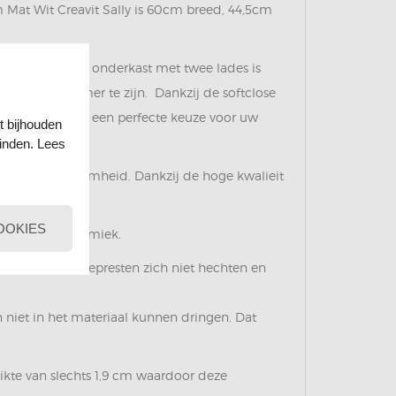
at Wit Creavit Sally is 60cm breed, 44,5cm
ur Mat wit. De onderkast met twee lades is
r uw badkamer te zijn. Dankzij de softclose
y 60x50x45cm is een perfecte keuze voor uw
t bijhouden
einden. Lees
iteit en duurzaamheid. Dankzij de hoge kwalieit
OOKIES
emaakt van keramiek.
 de vuil en zeepresten zich niet hechten en
n niet in het materiaal kunnen dringen. Dat
dikte van slechts 1,9 cm waardoor deze