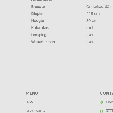
Breedte
Onderkast 60 
Diepte
44,5 cm
Hoogte
50 cm
Kolomkast
excl.
Ledspiegel
excl.
Wastafelkraan
excl.
MENU
CONT
Han
HOME
room
377
BEZORGING
map