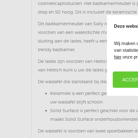
cosmeticaproducten. Het badkamermeubel is gr
diep en 50 hoog. Dit is inclusief de keramische
Dit badkamermeubel van Sally is gemaakt van 1
Deze websi
voorzien van een waterdichte matte afwerking
sluiting aan de lades, heeft u een bijna gelui
Wij maken o
trendy badkamer.
van statist
hier
onze pr
De lades zijn voorzien van Hettich scharnieren
van Hettich kunt u uw de lades gedempt laten 
ACCEP
De wastafel die standaard bij deze set mee wor
Keramiek is een perfect geschikt voor de
uw wastafel blijft schoon.
Solid Surface is perfect geschikt voor de
maakt Solid Surface onderhoudsvriendelijk
De wastafel is voorzien van twee spoelbakken di