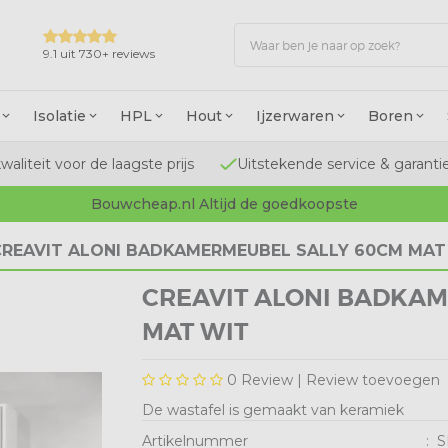
9.1 uit 730+ reviews
Isolatie
HPL
Hout
Ijzerwaren
Boren
waliteit voor de laagste prijs
Uitstekende service & garanti
Bouwcheap.nl Altijd de goedkoopste
CREAVIT ALONI BADKAMERMEUBEL SALLY 60CM MAT
CREAVIT ALONI BADKA
MAT WIT
0
Review |
Review toevoegen
De wastafel is gemaakt van keramiek
Artikelnummer
:
S